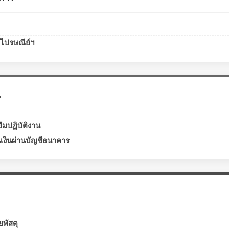
งไปรษณีย์ฯ
น
ืมปฏิบัติงาน
เงินผ่านบัญชีธนาคาร
ยพัสดุ