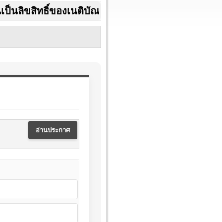
ิทธิ์ของเนติบัณฑิตยสภา ในพระบรมราชูปถัมภ์ สาม
อ่านประกาศ