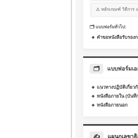
⚠️ หลักเกณฑ์ วิธีการ
🗂️ แบบฟอร์มทั่วไป:
🔹 คำขอหนังสือรับรองกา
🗂️
แบบฟอร์มเอ
🔹 แนวทางปฏิบัติเกี่ย
🔹 หนังสือภายใน (บันท
🔹 หนังสือภายนอก
✍️
แผนกเลขาธิ