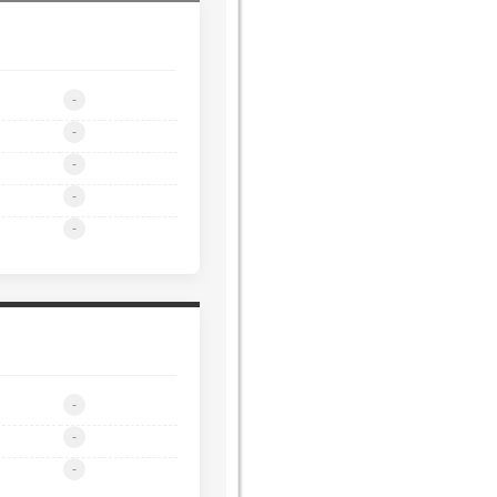
-
-
-
-
-
-
-
-