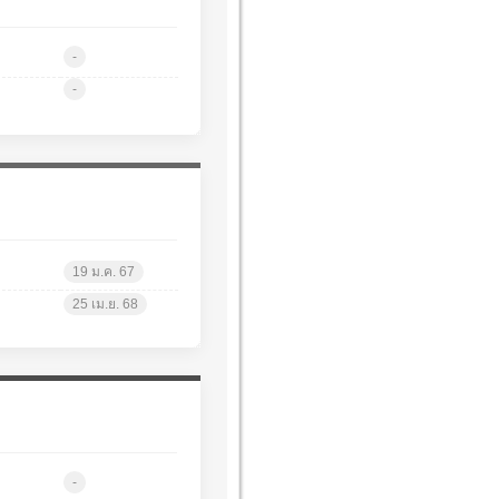
-
-
19 ม.ค. 67
25 เม.ย. 68
-