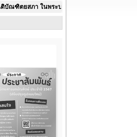
ฑิตยสภา ในพระบรมราชูปถัมภ์ สามัญสมาชิกและสมาช