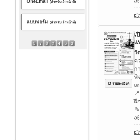
💰
OneEmail
(สำหรับเจ้าหน้าที่)
👉
แบบฟอร์ม
(สำหรับเจ้าหน้าที่)
เป
แ
วั
คว
กา
พ
เต
📑 รายละเอียด
📍
ฝึ
📝
💰
👉