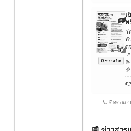
เป
ทร
วั
ทั
ดิ
📍
📝
📑 รายละเอียด
💰
👉
📞 ติดต่อส
📰 ข่าวสาร