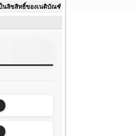
ทธิ์ของเนติบัณฑิตยสภา ในพระบรมราชูปถัมภ์ สามั