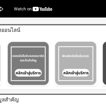
างออนไลน์
มูลสำคัญ