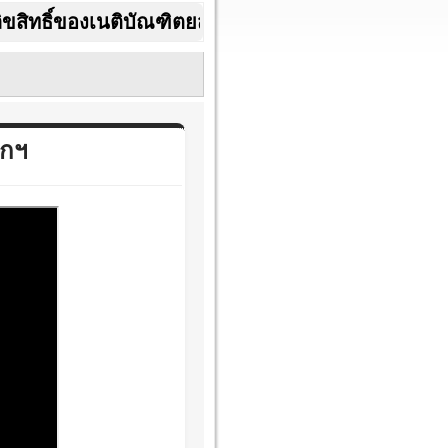
งเนติบัณฑิตยสภา ในพระบรมราชูปถัมภ์ สามัญสมาชิ
ิกฯ