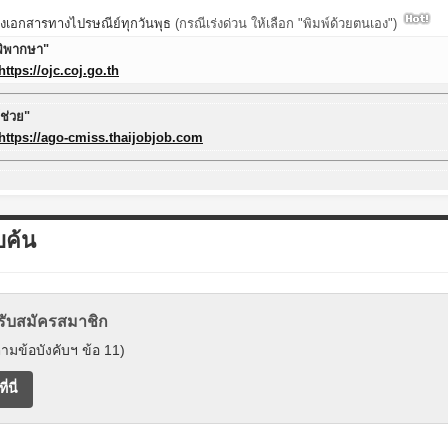
งเอกสารทางไปรษณีย์ทุกวันพุธ
(กรณีเร่งด่วน ให้เลือก "พิมพ์ด้วยตนเอง")
้พิพากษา"
https://ojc.coj.go.th
้ช่วย"
https://ago-cmiss.thaijobjob.com
บค้น
รับสมัครสมาชิก
ามข้อบังคับฯ ข้อ 11)
นี่