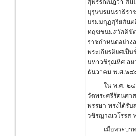
สุพรรณบัฏว่า สมเ
บุรุษบรมนราธิรา
บรมมกุฎสุริยสันตต
ทฤฆชนมสวัสดิขัต
ราชกำหนดอย่างสม
พระเกียรติยศเป็น
มหาวชิรุณหิศ สย
ธันวาคม พ.ศ.๒
ใน พ.ศ. ๒๔๔๗
วัดพระศรีรัตนศา
พรรษา ทรงได้รั
วชิรญาณวโรรส พร
เมื่อพระบาทสมเด