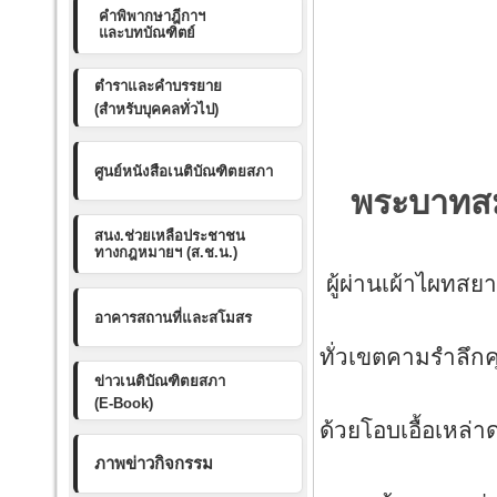
คำพิพากษาฎีกาฯ
และบทบัณฑิตย์
ตำราและคำบรรยาย
(สำหรับบุคคลทั่วไป)
ศูนย์หนังสือเนติบัณฑิตยสภา
พระบาทสมเ
สนง.ช่วยเหลือประชาชน
องค์
ทางกฎหมายฯ (ส.ช.น.)
ผู้ผ่านเผ้าไผทสย
ธ คือ
อาคารสถานที่และสโมสร
ทั่วเขตคามรำลึก
ข่าวเนติบัณฑิตยสภา
ทรงก่
(E-Book)
ด้วยโอบเอื้อเหล
ภาพข่าวกิจกรรม
การปก