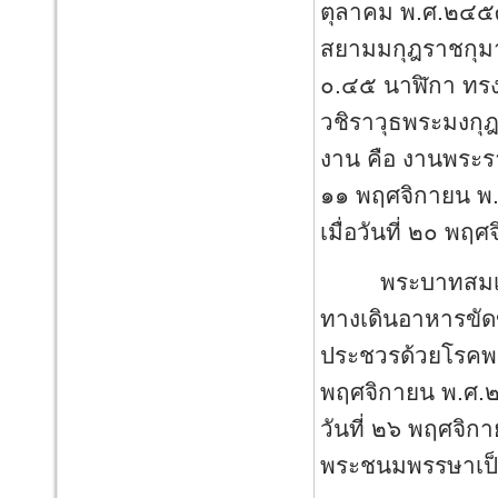
ตุลาคม พ.ศ.๒๔๕๓
สยามมกุฎราชกุมาร
๐.๔๕ นาฬิกา ทร
วชิราวุธพระมงกุฎเ
งาน คือ งานพระรา
๑๑ พฤศจิกายน พ
เมื่อวันที่ ๒๐ พ
พระบาทสมเด็จพร
ทางเดินอาหารขัด
ประชวรด้วยโรคพระ
พฤศจิกายน พ.ศ.๒๔
วันที่ ๒๖ พฤศจิ
พระชนมพรรษาเป็นป