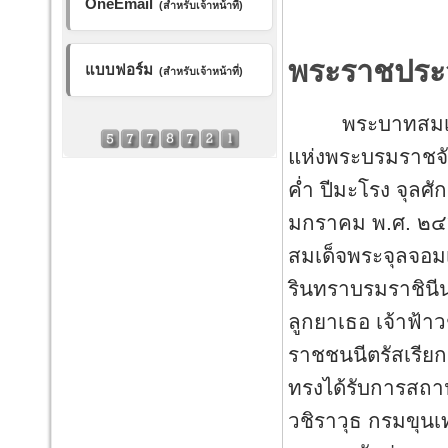
OneEmail
(สำหรับเจ้าหน้าที่)
พระราชประว
แบบฟอร์ม
(สำหรับเจ้าหน้าที่)
พระบาทสมเด็จพระ
แห่งพระบรมราชจักร
ค่ำ ปีมะโรง จุลศ
มกราคม พ.ศ. ๒๔
สมเด็จพระจุลจอมเก
รินทราบรมราชินี
ลูกยาเธอ เจ้าฟ้
ราชชนนีตรัสเรียก
ทรงได้รับการสถาป
วชิราวุธ กรมขุน