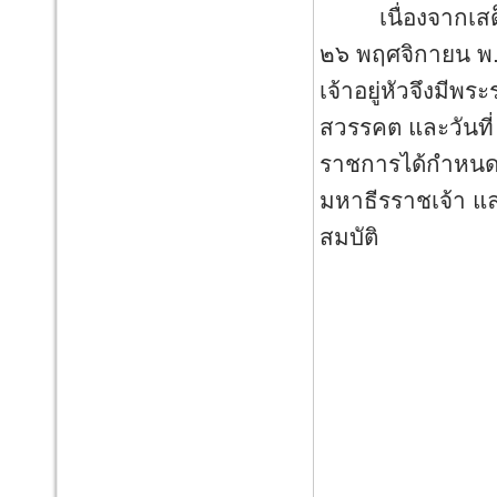
เนื่องจากเสด็จ
๒๖ พฤศจิกายน พ.
เจ้าอยู่หัวจึงมีพ
สวรรคต และวันที่
ราชการได้กำหนดให
มหาธีรราชเจ้า แล
สมบัติ