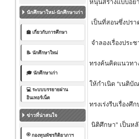
หนุนสร้างแบบ
คือ
นักศึกษาใหม่-นักศึกษาเก่า
เป็นที่สอนซึ่งปร
สร้าง
🏫 เกี่ยวกับการศึกษา
จำลองเรื่องประช
อุปถ
📝 นักศึกษาใหม่
ทรงค้นคิดแนวทา
ยกระ
🎓 นักศึกษาเก่า
ให้กำเนิด “เนติบ
💻 ระบบบรรยายผ่าน
เป็นศ
อินเทอร์เน็ต
ทรงเร่งรีบเรื่องศึ
โปรดเก
ข่าวที่น่าสนใจ
นิติศึกษา” เป็นห
วางระเ
🏵️
กองทุนพัชรกิติยาภาฯ