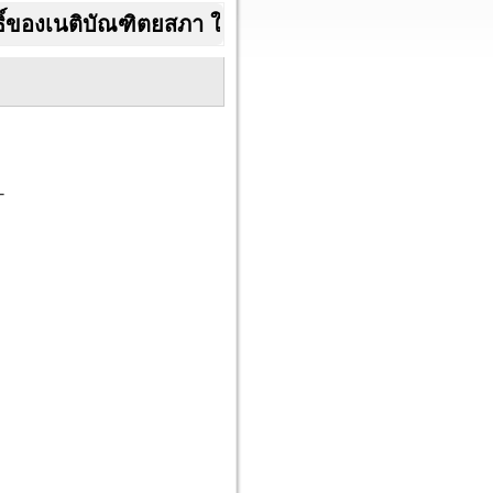
เนติบัณฑิตยสภา ในพระบรมราชูปถัมภ์ สามัญสมาชิก
-