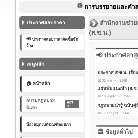
การบรรยายและคำสอนเป็
สำนักงานช่ว
ประกาศสอบราคา
(ส.ช.น.)
📢
ประกาศสอบราคาจัดซื้อจัด
จ้าง
📢 ประกาศล่าสุ
เมนูหลัก
ประกาศ ส.ช.น. เรื่
📅
31 มกราคม 2568
🏠 หน้าหลัก
แผ่นพับแนะนำ (ส.ช.
📅
10 พฤศจิกายน 2568
อบรมกฎหมาย
HOT
กฎหมายน่ารู้ ฉบับค
🔥
พิเศษ
📅
17 กรกฎาคม 2564
ห้องสมุดเนติบัณฑิตยสภา
🏛️ ข้อมูลทั่วไป