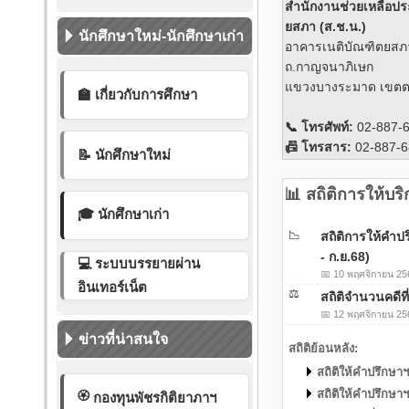
สำนักงานช่วยเหลือป
ยสภา (ส.ช.น.)
นักศึกษาใหม่-นักศึกษาเก่า
อาคารเนติบัณฑิตยสภา ชั
ถ.กาญจนาภิเษก
แขวงบางระมาด เขตตล
🏫 เกี่ยวกับการศึกษา
📞 โทรศัพท์:
02-887-6
📠 โทรสาร:
02-887-6
📝 นักศึกษาใหม่
📊 สถิติการให้บ
🎓 นักศึกษาเก่า
📉
สถิติการให้คำป
- ก.ย.68)
💻 ระบบบรรยายผ่าน
📅
10 พฤศจิกายน 25
อินเทอร์เน็ต
⚖️
สถิติจำนวนคดีที
📅
12 พฤศจิกายน 25
ข่าวที่น่าสนใจ
สถิติย้อนหลัง:
สถิติให้คำปรึกษาฯ
สถิติให้คำปรึกษาฯ
🏵️
กองทุนพัชรกิติยาภาฯ